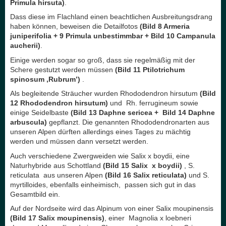
Primula hirsuta)
.
Dass diese im Flachland einen beachtlichen Ausbreitungsdrang
haben können, beweisen die Detailfotos
(Bild 8 Armeria
juniperifolia + 9 Primula unbestimmbar + Bild 10 Campanula
aucherii)
.
Einige werden sogar so groß, dass sie regelmäßig mit der
Schere gestutzt werden müssen
(Bild 11 Ptilotrichum
spinosum ‚Rubrum’)
.
Als begleitende Sträucher wurden Rhododendron hirsutum
(Bild
12 Rhododendron hirsutum)
und Rh. ferrugineum sowie
einige Seidelbaste
(Bild 13 Daphne sericea + Bild 14 Daphne
arbuscula)
gepflanzt. Die genannten Rhododendronarten aus
unseren Alpen dürften allerdings eines Tages zu mächtig
werden und müssen dann versetzt werden.
Auch verschiedene Zwergweiden wie Salix x boydii, eine
Naturhybride aus Schottland
(Bild 15 Salix x boydii)
, S.
reticulata aus unseren Alpen
(Bild 16 Salix reticulata)
und S.
myrtilloides, ebenfalls einheimisch, passen sich gut in das
Gesamtbild ein.
Auf der Nordseite wird das Alpinum von einer Salix moupinensis
(Bild 17 Salix moupinensis)
, einer Magnolia x loebneri