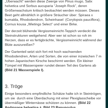
„Überwacht“ werden diese Zwerge von Pinus mugo, Salix
helvetica und Sorbus aucuparia “Joseph Rock”, deren
Größenwachstum kritisch beobachtet werden müssen. Dieses
Beet geht allmählich in größere Sträucher über: Spiraea x
bumalda, Rhododendron, Scheinhasel (Corylopsis pauciflora),
Cornus kousa „Wietings Select“ und einer Birke.
Der derzeit blühende Vergissmeinnicht-Teppich verdeckt die
Steinstrukturen weitgehend. Aber wer ist schon so roh im
Herzen, dass er es fertigbrächte, Vergissmeinnicht während der
Blüte auszureißen?
Der Gartenteil setzt sich fort mit hoch wachsenden
Rhododendren, Arten und Sorten, die von einer inzwischen 7 m
hohen Japanischen Kirsche beschirmt werden. Ein kleiner
Tümpel mit Wasserspeier rundet diesen Teil des Gartens ab
(Bild 21 Wasserspiele I).
3. Tröge
Einige besonders empfindliche Schätze halte ich in Steintrögen,
um sie durch eine Überdachung mit einer Plexiglasscheibe vor
übermäßiger Winternässe schützen zu können.
(Bild 22
Androsace helvetica + Bild 23 Ranunculus