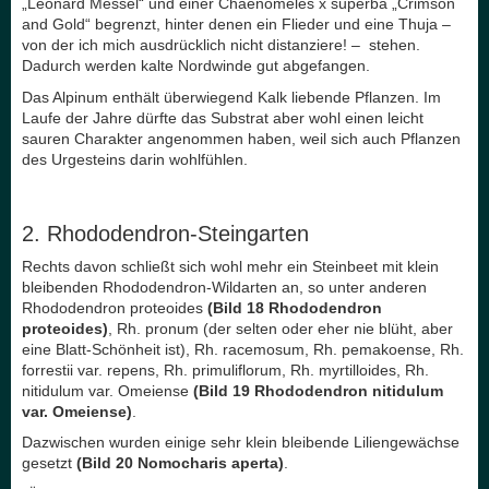
„Leonard Messel“ und einer Chaenomeles x superba „Crimson
and Gold“ begrenzt, hinter denen ein Flieder und eine Thuja –
von der ich mich ausdrücklich nicht distanziere! – stehen.
Dadurch werden kalte Nordwinde gut abgefangen.
Das Alpinum enthält überwiegend Kalk liebende Pflanzen. Im
Laufe der Jahre dürfte das Substrat aber wohl einen leicht
sauren Charakter angenommen haben, weil sich auch Pflanzen
des Urgesteins darin wohlfühlen.
2. Rhododendron-Steingarten
Rechts davon schließt sich wohl mehr ein Steinbeet mit klein
bleibenden Rhododendron-Wildarten an, so unter anderen
Rhododendron proteoides
(Bild 18 Rhododendron
proteoides)
, Rh. pronum (der selten oder eher nie blüht, aber
eine Blatt-Schönheit ist), Rh. racemosum, Rh. pemakoense, Rh.
forrestii var. repens, Rh. primuliflorum, Rh. myrtilloides, Rh.
nitidulum var. Omeiense
(Bild 19 Rhododendron nitidulum
var. Omeiense)
.
Dazwischen wurden einige sehr klein bleibende Liliengewächse
gesetzt
(Bild 20 Nomocharis aperta)
.