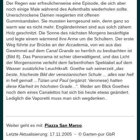
Der Regen war erfreulicherweise eine Episode, die sich aber
noch einige Male während des Aufenthalts wiederholen sollte.
Unerschrockene Damen reagierten mit offenen
Gummisandalen. Sie mussten kerngesund sein, denn ganz so
warm war es nicht mehr. Engländerinnen sind aus solch zähem
Holz geschnitzt. Die Sonne des nächsten Morgens besänftigte
und legte einem wärmend ihre Arme um die Schultern. Der erste
Weg führte zur Brücke an der
Accademia
, von wo aus das
Gewimmel auf dem
Canal Grande
so herrlich zu beobachten ist
(Bild 8). Das Panorama ist schier überwältigend, und das Licht
der Morgensonne verleiht dem farbenfrohen Spektakel auf dem
Wasser zusätzliche Leuchtkraft. Goethe sah seinerzeit
„das
beste, frischeste Bild der venezianischen Schule ... alles war hell
in hell gemalt ...Tizian und Paul
(ergänzt: Veronese)
hatten
diese Klarheit im höchsten Grade...“
. Weder am Blick Goethes
noch dem eines Canalettos hat sich bis heute etwas geändert.
Lediglich die Vaporetti muss man sich wegdenken..
Weiter geht es mit:
Piazza San Marco
.
Letzte Aktualisierung: 17.11.2005 - © Garten-pur GbR