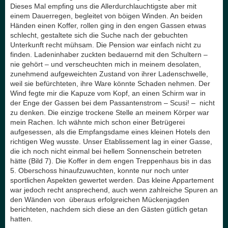
Dieses Mal empfing uns die Allerdurchlauchtigste aber mit
einem Dauerregen, begleitet von böigen Winden. An beiden
Händen einen Koffer, rollen ging in den engen Gassen etwas
schlecht, gestaltete sich die Suche nach der gebuchten
Unterkunft recht mühsam. Die Pension war einfach nicht zu
finden. Ladeninhaber zuckten bedauernd mit den Schultern –
nie gehört – und verscheuchten mich in meinem desolaten,
zunehmend aufgeweichten Zustand von ihrer Ladenschwelle,
weil sie befürchteten, ihre Ware könnte Schaden nehmen. Der
Wind fegte mir die Kapuze vom Kopf, an einen Schirm war in
der Enge der Gassen bei dem Passantenstrom – Scusi! – nicht
zu denken. Die einzige trockene Stelle an meinem Körper war
mein Rachen. Ich wähnte mich schon einer Betrügerei
aufgesessen, als die Empfangsdame eines kleinen Hotels den
richtigen Weg wusste. Unser Etablissement lag in einer Gasse,
die ich noch nicht einmal bei hellem Sonnenschein betreten
hätte (Bild 7). Die Koffer in dem engen Treppenhaus bis in das
5. Oberschoss hinaufzuwuchten, konnte nur noch unter
sportlichen Aspekten gewertet werden. Das kleine Appartement
war jedoch recht ansprechend, auch wenn zahlreiche Spuren an
den Wänden von überaus erfolgreichen Mückenjagden
berichteten, nachdem sich diese an den Gästen gütlich getan
hatten.