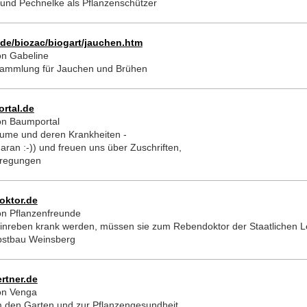
nd Pechnelke als Pflanzenschützer
de/biozac/biogart/jauchen.htm
n Gabeline
sammlung für Jauchen und Brühen
rtal.de
on Baumportal
äume und deren Krankheiten -
daran :-)) und freuen uns über Zuschriften,
nregungen
oktor.de
n Pflanzenfreunde
nreben krank werden, müssen sie zum Rebendoktor der Staatlichen Le
bstbau Weinsberg
rtner.de
on Venga
m den Garten und zur Pflanzengesundheit