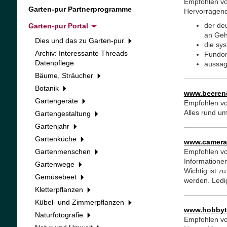
Empfohlen v
Garten-pur Partnerprogramme
Hervorragende
der de
Garten-pur Portal
an Geh
Dies und das zu Garten-pur
die sy
Archiv: Interessante Threads
Fundor
Datenpflege
aussage
Bäume, Sträucher
Botanik
www.beeren
Gartengeräte
Empfohlen vo
Alles rund u
Gartengestaltung
Gartenjahr
Gartenküche
www.camerar
Gartenmenschen
Empfohlen v
Informatione
Gartenwege
Wichtig ist 
Gemüsebeet
werden. Ledig
Kletterpflanzen
Kübel- und Zimmerpflanzen
www.hobbyth
Naturfotografie
Empfohlen v