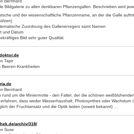
on Bernhard
 Bildgalerie zu allen denkbaren Pflanzengallen. Beschrieben wird jewei
utsche und der wissenschaftliche Pflanzenname, an der die Galle auftri
ölzen)
stematische Zuordnung des Gallenerregers samt Namen
t und Datum
kräftiges Bild sehr guter Qualität.
doktor.de
n Tapir
m Beeren-Krankheiten
ia.de
on Bernhard
n rund um die Miniermotte - den Falter, der die schönen weißblühend
zu erfahren, dass weder Wasserhaushalt, Photosynthes oder Wachstum 
lich der Fruchtansatz und die Optik leiden (soweit bekannt) ...
ek.de/archiv/318/
on Suse