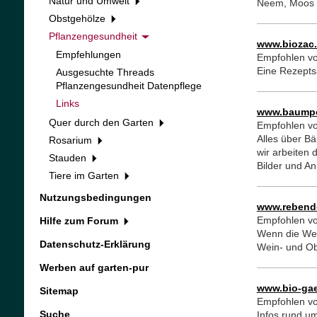
Natur und Umwelt
Neem, Moos u
Obstgehölze
Pflanzengesundheit
www.biozac.
Empfehlungen
Empfohlen vo
Eine Rezept
Ausgesuchte Threads
Pflanzengesundheit Datenpflege
Links
www.baumpo
Quer durch den Garten
Empfohlen v
Alles über B
Rosarium
wir arbeiten 
Stauden
Bilder und A
Tiere im Garten
Nutzungsbedingungen
www.rebend
Empfohlen vo
Hilfe zum Forum
Wenn die Wei
Datenschutz-Erklärung
Wein- und O
Werben auf garten-pur
www.bio-gae
Sitemap
Empfohlen v
Suche
Infos rund u