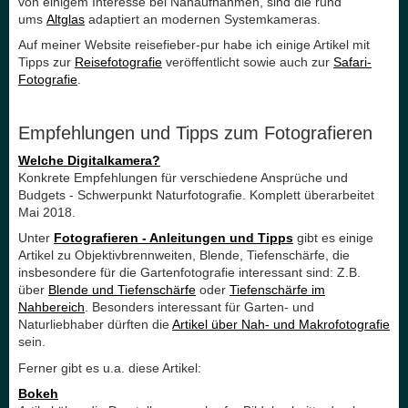
von einigem Interesse bei Nahaufnahmen, sind die rund
ums
Altglas
adaptiert an modernen Systemkameras.
Auf meiner Website reisefieber-pur habe ich einige Artikel mit
Tipps zur
Reisefotografie
veröffentlicht sowie auch zur
Safari-
Fotografie
.
Empfehlungen und Tipps zum Fotografieren
Welche Digitalkamera?
Konkrete Empfehlungen für verschiedene Ansprüche und
Budgets - Schwerpunkt Naturfotografie. Komplett überarbeitet
Mai 2018.
Unter
Fotografieren - Anleitungen und Tipps
gibt es einige
Artikel zu Objektivbrennweiten, Blende, Tiefenschärfe, die
insbesondere für die Gartenfotografie interessant sind: Z.B.
über
Blende und Tiefenschärfe
oder
Tiefenschärfe im
Nahbereich
. Besonders interessant für Garten- und
Naturliebhaber dürften die
Artikel über Nah- und Makrofotografie
sein.
Ferner gibt es u.a. diese Artikel:
Bokeh