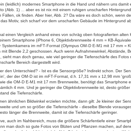
in (leidlich) modernes Smartphone in die Hand und nähern uns damit 
o (Abb. 1) ... aber es ist nix mit einem ruhigen unscharfen Hintergru
n Fällen, ok finden. Aber hier, Abb. 2? Da wäre es doch schön, wenn
 das Motiv, sich scharf vor dem unscharfen Gebäude im Hintergrund ab
l einen Vergleich anhand eines von schräg oben fotografierten alten 
 einem Smartphone (iPhone 6, Objektivbrennweite 4 mm = KB-Äquivale
er Systemkamera im mFT-Format (Olympus OM-D E-M1 mit 17 mm = KB
 mit Blende 2,2 geschossen. Auch wenn Aufnahmewinkel, Abstände, B
d, sieht man doch genau, wie viel geringer die Tiefenschärfe des Fotos 
nscharfe Bereich dargestellt wird.
r den Unterschied? - Ist es die Sensorgröße? Indirekt schon. Der Sens
lein', der der OM-D ist im mFT-Format, d.h. 17,31 mm x 12,98 mm 'groß
wie die OM-D E-M1 mit 17 mm Brennweite, benötigt das Smartphone ein 
ämlich 4 mm. Und je geringer die Objektivbrennweite ist, desto größer
and die Tiefenschärfe.
n ähnlichen Bildwinkel erzielen möchte, dann gilt: Je kleiner der Senso
nweite und um so größer die Tiefenschärfe - dieselbe Blende vorausge
esto länger die Brennweite, damit ist die Tiefenschärfe geringer.
ive, auch im Nahbereich, muss die größere Schärfentiefe einer Smartp
ann man doch so gute Fotos von Blüten und Pflanzen machen, auf den