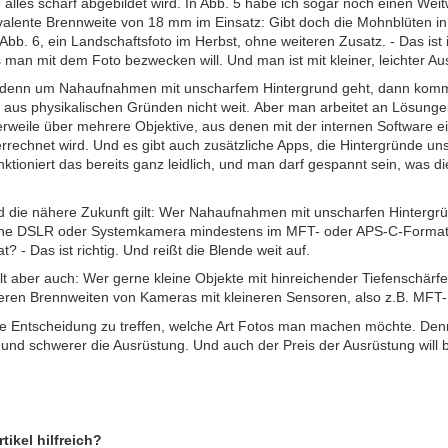
 alles scharf abgebildet wird. In Abb. 5 habe ich sogar noch einen Wei
alente Brennweite von 18 mm im Einsatz: Gibt doch die Mohnblüten in 
Abb. 6, ein Landschaftsfoto im Herbst, ohne weiteren Zusatz. - Das ist
 man mit dem Foto bezwecken will. Und man ist mit kleiner, leichter Au
denn um Nahaufnahmen mit unscharfem Hintergrund geht, dann komme
aus physikalischen Gründen nicht weit. Aber man arbeitet an Lösungen
erweile über mehrere Objektive, aus denen mit der internen Software e
rrechnet wird. Und es gibt auch zusätzliche Apps, die Hintergründe uns
tioniert das bereits ganz leidlich, und man darf gespannt sein, was d
d die nähere Zukunft gilt: Wer Nahaufnahmen mit unscharfen Hintergr
ne DSLR oder Systemkamera mindestens im MFT- oder APS-C-Format,
t? - Das ist richtig. Und reißt die Blende weit auf.
t aber auch: Wer gerne kleine Objekte mit hinreichender Tiefenschärfe 
eren Brennweiten von Kameras mit kleineren Sensoren, also z.B. MFT
eine Entscheidung zu treffen, welche Art Fotos man machen möchte. Den
und schwerer die Ausrüstung. Und auch der Preis der Ausrüstung will 
tikel hilfreich?