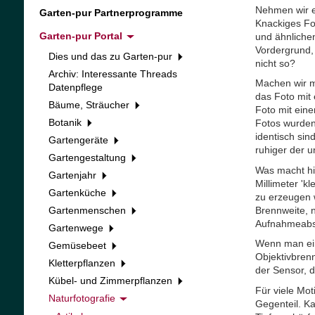
Nehmen wir e
Garten-pur Partnerprogramme
Knackiges Fot
Garten-pur Portal
und ähnliche
Vordergrund,
Dies und das zu Garten-pur
nicht so?
Archiv: Interessante Threads
Machen wir ma
Datenpflege
das Foto mit
Bäume, Sträucher
Foto mit ein
Botanik
Fotos wurden
identisch sin
Gartengeräte
ruhiger der u
Gartengestaltung
Was macht hie
Gartenjahr
Millimeter 'k
Gartenküche
zu erzeugen 
Brennweite, n
Gartenmenschen
Aufnahmeabst
Gartenwege
Wenn man eine
Gemüsebeet
Objektivbren
Kletterpflanzen
der Sensor, d
Kübel- und Zimmerpflanzen
Für viele Mot
Naturfotografie
Gegenteil. K