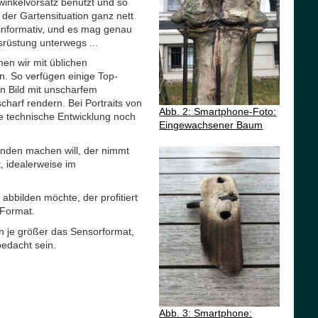
twinkelvorsatz benutzt und so
der Gartensituation ganz nett
 informativ, und es mag genau
srüstung unterwegs ...
n wir mit üblichen
. So verfügen einige Top-
in Bild mit unscharfem
charf rendern. Bei Portraits von
Abb. 2: Smartphone-Foto:
ie technische Entwicklung noch
Eingewachsener Baum
ünden machen will, der nimmt
 idealerweise im
abbilden möchte, der profitiert
-Format.
n je größer das Sensorformat,
bedacht sein.
Abb. 3: Smartphone: