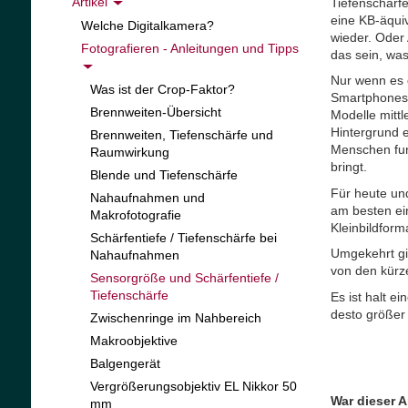
Artikel
Tiefenschärfe
eine KB-äquiv
Welche Digitalkamera?
wieder. Oder 
Fotografieren - Anleitungen und Tipps
das sein, was
Nur wenn es 
Was ist der Crop-Faktor?
Smartphones 
Brennweiten-Übersicht
Modelle mittl
Hintergrund e
Brennweiten, Tiefenschärfe und
Menschen funk
Raumwirkung
bringt.
Blende und Tiefenschärfe
Für heute un
Nahaufnahmen und
am besten ei
Makrofotografie
Kleinbildforma
Schärfentiefe / Tiefenschärfe bei
Umgekehrt gil
Nahaufnahmen
von den kürz
Sensorgröße und Schärfentiefe /
Tiefenschärfe
Es ist halt 
desto größer 
Zwischenringe im Nahbereich
Makroobjektive
Balgengerät
Vergrößerungsobjektiv EL Nikkor 50
War dieser Ar
mm