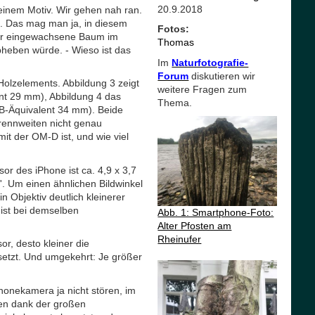
20.9.2018
einem Motiv. Wir gehen nah ran.
nd. Das mag man ja, in diesem
Fotos:
 der eingewachsene Baum im
Thomas
heben würde. - Wieso ist das
Im
Naturfotografie-
Forum
diskutieren wir
Holzelements. Abbildung 3 zeigt
weitere Fragen zum
nt 29 mm), Abbildung 4 das
Thema.
-Äquivalent 34 mm). Beide
rennweiten nicht genau
mit der OM-D ist, und wie viel
or des iPhone ist ca. 4,9 x 3,7
'. Um einen ähnlichen Bildwinkel
Objektiv deutlich kleinerer
 ist bei demselben
Abb. 1: Smartphone-Foto:
Alter Pfosten am
Rheinufer
r, desto kleiner die
setzt. Und umgekehrt: Je größer
honekamera ja nicht stören, im
en dank der großen