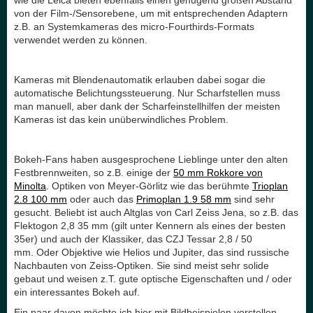
wie die Leica bieten ebenfalls einen genügend großen Abstand
von der Film-/Sensorebene, um mit entsprechenden Adaptern
z.B. an Systemkameras des micro-Fourthirds-Formats
verwendet werden zu können.
Kameras mit Blendenautomatik erlauben dabei sogar die
automatische Belichtungssteuerung. Nur Scharfstellen muss
man manuell, aber dank der Scharfeinstellhilfen der meisten
Kameras ist das kein unüberwindliches Problem.
Bokeh-Fans haben ausgesprochene Lieblinge unter den alten
Festbrennweiten, so z.B. einige der
50 mm Rokkore von
Minolta
. Optiken von Meyer-Görlitz wie das berühmte
Trioplan
2.8 100 mm
oder auch das
Primoplan 1.9 58 mm
sind sehr
gesucht. Beliebt ist auch Altglas von Carl Zeiss Jena, so z.B. das
Flektogon 2,8 35 mm (gilt unter Kennern als eines der besten
35er) und auch der Klassiker, das CZJ Tessar 2,8 / 50
mm. Oder Objektive wie Helios und Jupiter, das sind russische
Nachbauten von Zeiss-Optiken. Sie sind meist sehr solide
gebaut und weisen z.T. gute optische Eigenschaften und / oder
ein interessantes Bokeh auf.
Ein paar davon möchte ich hier mit Bildbeispielen vorstellen,