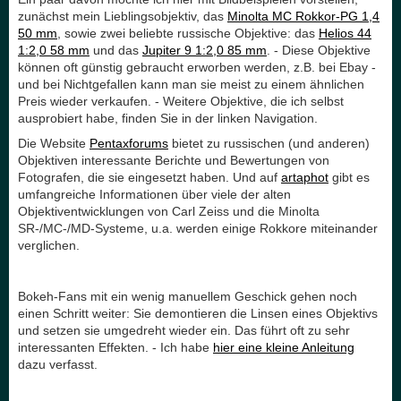
zunächst mein Lieblingsobjektiv, das
Minolta MC Rokkor-PG 1,4
50 mm
, sowie zwei beliebte russische Objektive: das
Helios 44
1:2,0 58 mm
und das
Jupiter 9 1:2,0 85 mm
. - Diese Objektive
können oft günstig gebraucht erworben werden, z.B. bei Ebay -
und bei Nichtgefallen kann man sie meist zu einem ähnlichen
Preis wieder verkaufen. - Weitere Objektive, die ich selbst
ausprobiert habe, finden Sie in der linken Navigation.
Die Website
Pentaxforums
bietet zu russischen (und anderen)
Objektiven interessante Berichte und Bewertungen von
Fotografen, die sie eingesetzt haben. Und auf
artaphot
gibt es
umfangreiche Informationen über viele der alten
Objektiventwicklungen von Carl Zeiss und die Minolta
SR-/MC-/MD-Systeme, u.a. werden einige Rokkore miteinander
verglichen.
Bokeh-Fans mit ein wenig manuellem Geschick gehen noch
einen Schritt weiter: Sie demontieren die Linsen eines Objektivs
und setzen sie umgedreht wieder ein. Das führt oft zu sehr
interessanten Effekten. - Ich habe
hier eine kleine Anleitung
dazu verfasst.