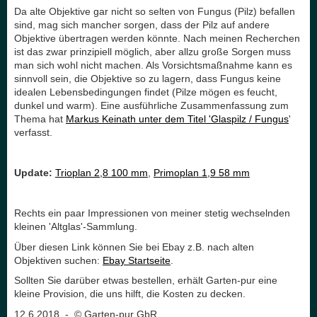
Da alte Objektive gar nicht so selten von Fungus (Pilz) befallen
sind, mag sich mancher sorgen, dass der Pilz auf andere
Objektive übertragen werden könnte. Nach meinen Recherchen
ist das zwar prinzipiell möglich, aber allzu große Sorgen muss
man sich wohl nicht machen. Als Vorsichtsmaßnahme kann es
sinnvoll sein, die Objektive so zu lagern, dass Fungus keine
idealen Lebensbedingungen findet (Pilze mögen es feucht,
dunkel und warm). Eine ausführliche Zusammenfassung zum
Thema hat
Markus Keinath unter dem Titel 'Glaspilz / Fungus
'
verfasst.
Update:
Trioplan 2,8 100 mm
,
Primoplan 1,9 58 mm
Rechts ein paar Impressionen von meiner stetig wechselnden
kleinen 'Altglas'-Sammlung.
Über diesen Link können Sie bei Ebay z.B. nach alten
Objektiven suchen:
Ebay Startseite
.
Sollten Sie darüber etwas bestellen, erhält Garten-pur eine
kleine Provision, die uns hilft, die Kosten zu decken.
12.6.2018 - © Garten-pur GbR