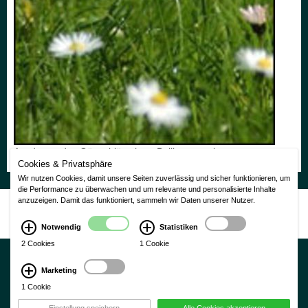
Ausdauerndes Gänseblümchen, Bellis perennis
Cookies & Privatsphäre
Wir nutzen Cookies, damit unsere Seiten zuverlässig und sicher funktionieren, um
die Performance zu überwachen und um relevante und personalisierte Inhalte
anzuzeigen. Damit das funktioniert, sammeln wir Daten unserer Nutzer.
Nutzungsbedingungen
|
Impressum
|
Datenschutzerklärung
CMS Laurin Version 3.0
Notwendig
Statistiken
2 Cookies
1 Cookie
Marketing
1 Cookie
×