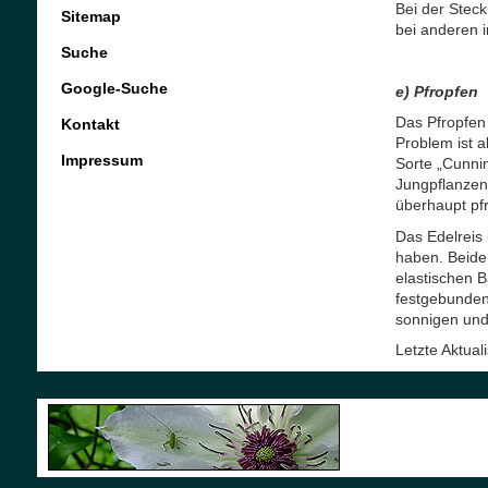
Bei der Stec
Sitemap
bei anderen 
Suche
Google-Suche
e) Pfropfen
Das Pfropfen
Kontakt
Problem ist a
Impressum
Sorte „Cunni
Jungpflanzen 
überhaupt pfr
Das Edelreis 
haben. Beide
elastischen B
festgebunden,
sonnigen und 
Letzte Aktua