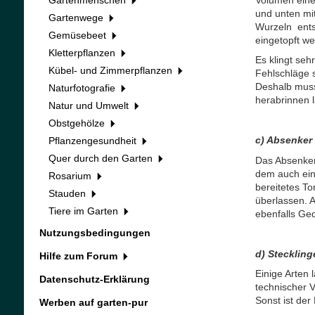
Gartenmenschen
und unten mit
Gartenwege
Wurzeln ents
Gemüsebeet
eingetopft we
Kletterpflanzen
Es klingt seh
Kübel- und Zimmerpflanzen
Fehlschläge 
Deshalb muss
Naturfotografie
herabrinnen l
Natur und Umwelt
Obstgehölze
c) Absenker
Pflanzengesundheit
Quer durch den Garten
Das Absenken 
dem auch ein
Rosarium
bereitetes To
Stauden
überlassen. A
Tiere im Garten
ebenfalls Ged
Nutzungsbedingungen
d) Steckling
Hilfe zum Forum
Einige Arten 
Datenschutz-Erklärung
technischer 
Sonst ist der 
Werben auf garten-pur