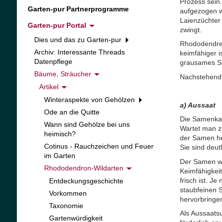
Prozess sein
Garten-pur Partnerprogramme
aufgezogen wi
Laienzüchter
Garten-pur Portal
zwingt.
Dies und das zu Garten-pur
Rhododendren
Archiv: Interessante Threads
keimfähiger i
Datenpflege
grausames Sc
Bäume, Sträucher
Nachstehend
Artikel
Winteraspekte von Gehölzen
a) Aussaat
Ode an die Quitte
Die Samenkaps
Wann sind Gehölze bei uns
Wartet man z
heimisch?
der Samen he
Cotinus - Rauchzeichen und Feuer
Sie sind deut
im Garten
Der Samen wi
Rhododendron-Wildarten
Keimfähigkeit
frisch ist. J
Entdeckungsgeschichte
staubfeinen 
Vorkommen
hervorbringe
Taxonomie
Als Aussaatsu
Gartenwürdigkeit