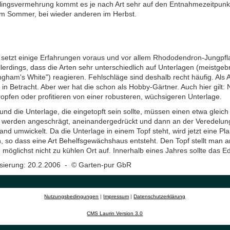
klingsvermehrung kommt es je nach Art sehr auf den Entnahmezeitpunkt 
im Sommer, bei wieder anderen im Herbst.
 setzt einige Erfahrungen voraus und vor allem Rhododendron-Jungpfl
llerdings, dass die Arten sehr unterschiedlich auf Unterlagen (meistge
ngham's White") reagieren. Fehlschläge sind deshalb recht häufig. Als
in Betracht. Aber wer hat die schon als Hobby-Gärtner. Auch hier gilt: N
opfen oder profitieren von einer robusteren, wüchsigeren Unterlage.
und die Unterlage, die eingetopft sein sollte, müssen einen etwa gle
 werden angeschrägt, aneinandergedrückt und dann an der Veredelung
and umwickelt. Da die Unterlage in einem Topf steht, wird jetzt eine Pl
 so dass eine Art Behelfsgewächshaus entsteht. Den Topf stellt man an
möglichst nicht zu kühlen Ort auf. Innerhalb eines Jahres sollte das 
lisierung: 20.2.2006 - © Garten-pur GbR
Nutzungsbedingungen
|
Impressum
|
Datenschutzerklärung
CMS Laurin Version 3.0