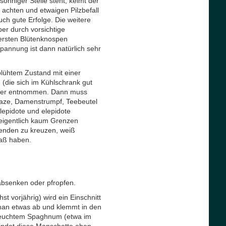
onniger Stelle steht, keimt der
achten und etwaigen Pilzbefall
ch gute Erfolge. Die weitere
ber durch vorsichtige
ersten Blütenknospen
Spannung ist dann natürlich sehr
blühtem Zustand mit einer
 (die sich im Kühlschrank gut
tner entnommen. Dann muss
(Gaze, Damenstrumpf, Teebeutel
lepidote und elepidote
eigentlich kaum Grenzen
benden zu kreuzen, weiß
maß haben.
 absenken oder pfropfen.
t vorjährig) wird ein Einschnitt
t man etwas ab und klemmt in den
 feuchtem Spaghnum (etwa im
bindet diese Manschette oben