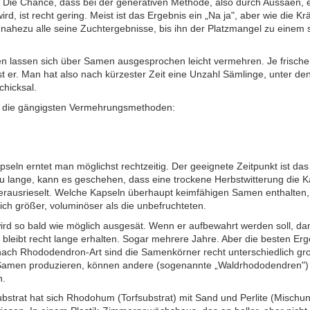
. Die Chance, dass bei der generativen Methode, also durch Aussäen,
rd, ist recht gering. Meist ist das Ergebnis ein „Na ja", aber wie die Kr
 nahezu alle seine Zuchtergebnisse, bis ihn der Platzmangel zu einem
 lassen sich über Samen ausgesprochen leicht vermehren. Je frischer
st er. Man hat also nach kürzester Zeit eine Unzahl Sämlinge, unter 
hicksal.
 die gängigsten Vermehrungsmethoden:
eln erntet man möglichst rechtzeitig. Der geeignete Zeitpunkt ist da
u lange, kann es geschehen, dass eine trockene Herbstwitterung die K
rausrieselt. Welche Kapseln überhaupt keimfähigen Samen enthalten,
lich größer, voluminöser als die unbefruchteten.
rd so bald wie möglich ausgesät. Wenn er aufbewahrt werden soll, dann
 bleibt recht lange erhalten. Sogar mehrere Jahre. Aber die besten Erg
e nach Rhododendron-Art sind die Samenkörner recht unterschiedlich gr
Samen produzieren, können andere (sogenannte „Waldrhododendren") 
n.
bstrat hat sich Rhodohum (Torfsubstrat) mit Sand und Perlite (Mischun