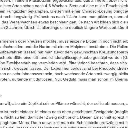
wiesen. In einem Plastik-Zimmergewächshaus, das an heller, aber nicht s
isten Arten schon nach 4-6 Wochen. Stets auf eine milde Feuchtigkeit 
hen Fungiziden bekämpfen. Gießen mit einer Chinosol-Lösung bringt au
st recht langwierig. Frühestens nach 1 Jahr kann man pikieren, dann a
das Weiterwachsen etwas beschleunigen. Je nach Art bilden sich die 
ch 2 Jahren. Üblich ist allerdings eine deutlich längere Wartezeit. Die 
vermehren oder kreuzen möchte, muss einzelne Blüten in noch nicht er
aufschneiden und die Narbe mit einem Malpinsel bestäuben. Die Pollen
 aufbewahren lassen) hat man zuvor dem gewünschten Kreuzungspar
uchtete Blüte eine luft- und lichtdurchlässige Haube gestülpt werden 
eine Zweitbestäubung vermieden wird. Bitte jedoch beachten, dass sich 
 nicht kreuzen lassen. Der Experimentierlust sind bei Rhododendren 
kann es sehr lohnenswert sein, hoch wachsende Arten mit zwergig blei
 roten, duftende mit duftlosen. Nur, Geduld muss man schon im Über
n
n will, also ein Duplikat seiner Pflanze wünscht, der sollte abmoosen,
ist recht einfach: In einem nach oben gerichtetes Zweigende (möglichs
Nicht zu tief, damit der Zweig nicht bricht. Diesen Einschnitt spreiz
Spaghnum-Moos. Dann umwickelt man die Schnittstelle großzügig mit
r Faust), macht eine Manschette aus schwarzer Kunststoff-Folie und 