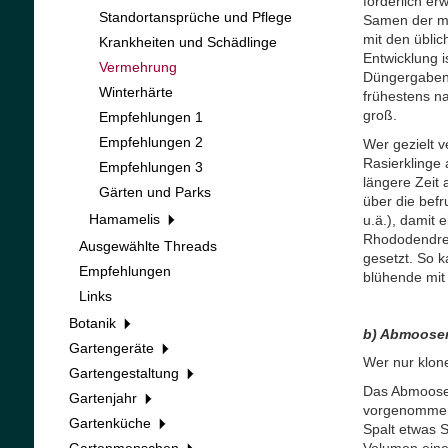
förderlich er
Standortansprüche und Pflege
Samen der me
mit den üblic
Krankheiten und Schädlinge
Entwicklung i
Vermehrung
Düngergaben 
Winterhärte
frühestens na
groß.
Empfehlungen 1
Empfehlungen 2
Wer gezielt 
Rasierklinge 
Empfehlungen 3
längere Zeit
Gärten und Parks
über die befr
Hamamelis
u.ä.), damit 
Rhododendren
Ausgewählte Threads
gesetzt. So 
Empfehlungen
blühende mit
Links
Botanik
b) Abmoose
Gartengeräte
Wer nur klone
Gartengestaltung
Das Abmoosen 
Gartenjahr
vorgenommen. 
Gartenküche
Spalt etwas 
Volumen eine