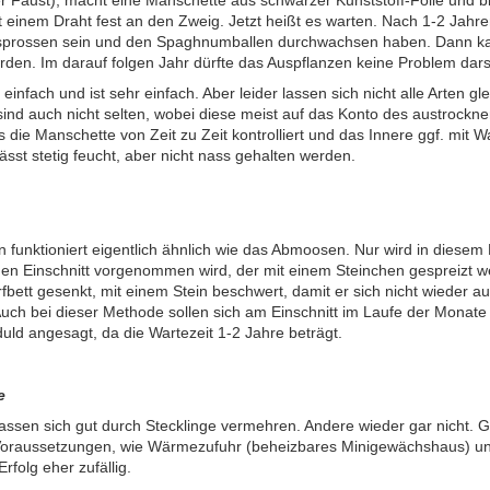
 einem Draht fest an den Zweig. Jetzt heißt es warten. Nach 1-2 Jahren 
prossen sein und den Spaghnumballen durchwachsen haben. Dann ka
rden. Im darauf folgen Jahr dürfte das Auspflanzen keine Problem dars
r einfach und ist sehr einfach. Aber leider lassen sich nicht alle Arten 
sind auch nicht selten, wobei diese meist auf das Konto des austroc
 die Manschette von Zeit zu Zeit kontrolliert und das Innere ggf. mit
ässt stetig feucht, aber nicht nass gehalten werden.
funktioniert eigentlich ähnlich wie das Abmoosen. Nur wird in diesem 
en Einschnitt vorgenommen wird, der mit einem Steinchen gespreizt we
rfbett gesenkt, mit einem Stein beschwert, damit er sich nicht wieder a
uch bei dieser Methode sollen sich am Einschnitt im Laufe der Monate W
uld angesagt, da die Wartezeit 1-2 Jahre beträgt.
e
lassen sich gut durch Stecklinge vermehren. Andere wieder gar nicht. 
Voraussetzungen, wie Wärmezufuhr (beheizbares Minigewächshaus) und
Erfolg eher zufällig.