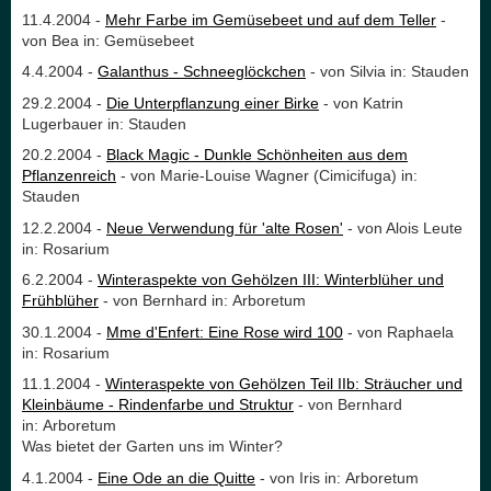
11.4.2004 -
Mehr Farbe im Gemüsebeet und auf dem Teller
-
von Bea in: Gemüsebeet
4.4.2004 -
Galanthus - Schneeglöckchen
- von Silvia in: Stauden
29.2.2004 -
Die Unterpflanzung einer Birke
- von Katrin
Lugerbauer in: Stauden
20.2.2004 -
Black Magic - Dunkle Schönheiten aus dem
Pflanzenreich
- von Marie-Louise Wagner (Cimicifuga) in:
Stauden
12.2.2004 -
Neue Verwendung für 'alte Rosen'
- von Alois Leute
in: Rosarium
6.2.2004 -
Winteraspekte von Gehölzen III: Winterblüher und
Frühblüher
- von Bernhard in: Arboretum
30.1.2004 -
Mme d'Enfert: Eine Rose wird 100
- von Raphaela
in: Rosarium
11.1.2004 -
Winteraspekte von Gehölzen Teil IIb: Sträucher und
Kleinbäume - Rindenfarbe und Struktur
- von Bernhard
in: Arboretum
Was bietet der Garten uns im Winter?
4.1.2004 -
Eine Ode an die Quitte
- von Iris in: Arboretum