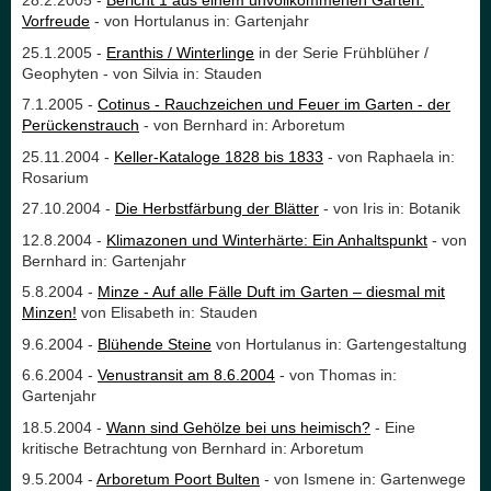
28.2.2005 -
Bericht 1 aus einem unvollkommenen Garten:
Vorfreude
- von Hortulanus in: Gartenjahr
25.1.2005 -
Eranthis / Winterlinge
in der Serie Frühblüher /
Geophyten - von Silvia in: Stauden
7.1.2005 -
Cotinus - Rauchzeichen und Feuer im Garten - der
Perückenstrauch
- von Bernhard in: Arboretum
25.11.2004 -
Keller-Kataloge 1828 bis 1833
- von Raphaela in:
Rosarium
27.10.2004 -
Die Herbstfärbung der Blätter
- von Iris in: Botanik
12.8.2004 -
Klimazonen und Winterhärte: Ein Anhaltspunkt
- von
Bernhard in: Gartenjahr
5.8.2004 -
Minze - Auf alle Fälle Duft im Garten – diesmal mit
Minzen!
von Elisabeth in: Stauden
9.6.2004 -
Blühende Steine
von Hortulanus in: Gartengestaltung
6.6.2004 -
Venustransit am 8.6.2004
- von Thomas in:
Gartenjahr
18.5.2004 -
Wann sind Gehölze bei uns heimisch?
- Eine
kritische Betrachtung von Bernhard in: Arboretum
9.5.2004 -
Arboretum Poort Bulten
- von Ismene in: Gartenwege