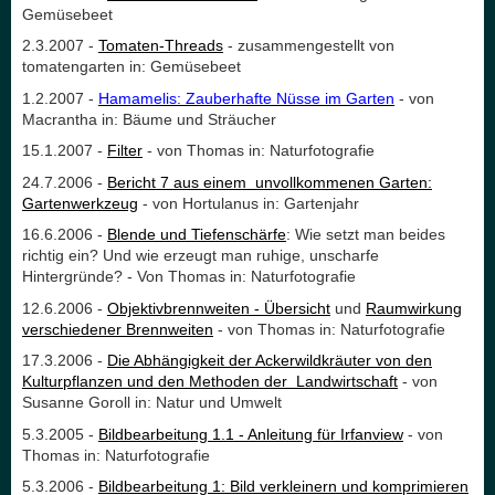
Gemüsebeet
2.3.2007 -
Tomaten-Threads
- zusammengestellt von
tomatengarten in: Gemüsebeet
1.2.2007 -
Hamamelis: Zauberhafte Nüsse im Garten
- von
Macrantha in: Bäume und Sträucher
15.1.2007 -
Filter
- von Thomas in: Naturfotografie
24.7.2006 -
Bericht 7 aus einem unvollkommenen Garten:
Gartenwerkzeug
- von Hortulanus in: Gartenjahr
16.6.2006 -
Blende und Tiefenschärfe
: Wie setzt man beides
richtig ein? Und wie erzeugt man ruhige, unscharfe
Hintergründe? - Von Thomas in: Naturfotografie
12.6.2006 -
Objektivbrennweiten - Übersicht
und
Raumwirkung
verschiedener Brennweiten
- von Thomas in: Naturfotografie
17.3.2006 -
Die Abhängigkeit der Ackerwildkräuter von den
Kulturpflanzen und den Methoden der Landwirtschaft
- von
Susanne Goroll in: Natur und Umwelt
5.3.2005 -
Bildbearbeitung 1.1 - Anleitung für Irfanview
- von
Thomas in: Naturfotografie
5.3.2006 -
Bildbearbeitung 1: Bild verkleinern und komprimieren