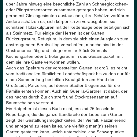
über Jahre hinweg eine beachtliche Zahl an Schneeglöckchen-
oder Pfingstrosensorten zusammen getragen haben und sich
gerne mit Gleichgesinnten austauschen, ihre Schätze vorführen.
Andere schätzen es, sich körperlich zu verausgaben, sie
schnitzen Holzskulpturen mit der Kettensäge oder betätigen sich
als Steinmetz. Für einige der Herren ist der Garten
Rückzugsraum, Refugium, in dem sie sich einen Ausgleich zum
anstrengenden Berufsalltag verschaffen, manche sind in der
Gastronomie tätig und integrieren ihr Stück Grün als
Küchengarten oder Erholungsraum in das Gesamtpaket, mit
dem sie ihre Gäste verwöhnen wollen.
Auch das Spektrum der vorgestellten Gärten ist groß, es reicht
vom traditionellen fürstlichen Landschaftspark bis zu den nur für
einen Sommer lang bestellten Krautgärten am Rand der
Großstadt, Parzellen, auf denen Städter Biogemüse für die
Familie ernten können. Auch ein Guerilla-Gärtner ist dabei, der
des nachts durch Zürich streift und Stockrosensamen auf
Baumscheiben verstreut.
Ein Ratgeber ist dieses Buch nicht, es sind 26 fesselnde
Reportagen, die die ganze Bandbreite der Liebe zum Garten
zeigt, der Gestaltungsmöglichkeiten, der Vielfalt. Faszinierend
und anregend zu lesen ist es, wie vielfältig man(n) seinen
Garten gestalten kann, welch unterschiedliche Schwerpunkte