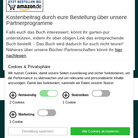
Kostenbeitrag durch eure Bestellung über unsere
Partnerprogramme
Falls euch das Buch interessiert, könnt ihr garten-pur
unterstützen, indem ihr über obigen Link das entsprechende
Buch bestellt. - Das Buch wird dadurch für euch nicht teurer!
Näheres über unsere Bücher-Partnerschaften könnt ihr
hier
nachlesen
.
Vielen Dank für eure Unterstützung!
Cookies & Privatsphäre
Wir nutzen Cookies, damit unsere Seiten zuverlässig und sicher funktionieren, um
die Performance zu überwachen und um relevante und personalisierte Inhalte
anzuzeigen. Damit das funktioniert, sammeln wir Daten unserer Nutzer.
Nutzungsbedingungen
|
Impressum
|
Datenschutzerklärung
CMS Laurin Version 3.0
Notwendig
Statistiken
2 Cookies
1 Cookie
Marketing
1 Cookie
×
Einstellung speichern
Alle Cookies akzeptieren