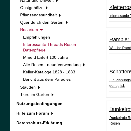
Natur und Umwelt
Kletterro
Obstgehölze
Pflanzengesundheit
Interessante
Quer durch den Garten
Rosarium
Empfehlungen
Rambler 
Interessante Threads Rosen
Welche Rambl
Datenpflege
Mme d Enfert 100 Jahre
Alte Rosen - neue Verwendung
Schatten
Keller-Kataloge 1828 - 1833
Bericht aus dem Paradies
Ein Planungst
genug ist.
Stauden
Tiere im Garten
Nutzungsbedingungen
Dunkelro
Hilfe zum Forum
Dunkelrote Ro
Datenschutz-Erklärung
Rosen