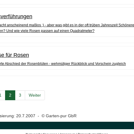
sverführungen
cht anscheinend maßlos ;) - aber was gibt es in der oft trüben Jahreszeit Schönere
sen? Und wie viele Rosen passen auf einen Quadratmeter?
se für Rosen
rte Abschied der Rosenblüten - wehmütiger Rückblick und Vorschein zugleich
1
2
3
Weiter
lisierung: 20.7.2007 - © Garten-pur GbR