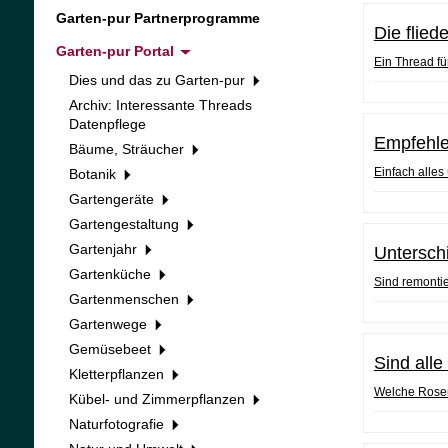
Garten-pur Partnerprogramme
Die flie
Garten-pur Portal
Ein Thread f
Dies und das zu Garten-pur
Archiv: Interessante Threads
Datenpflege
Empfehle
Bäume, Sträucher
Einfach alles
Botanik
Gartengeräte
Gartengestaltung
Gartenjahr
Untersch
Gartenküche
Sind remonti
Gartenmenschen
Gartenwege
Gemüsebeet
Sind all
Kletterpflanzen
Welche Rosen
Kübel- und Zimmerpflanzen
Naturfotografie