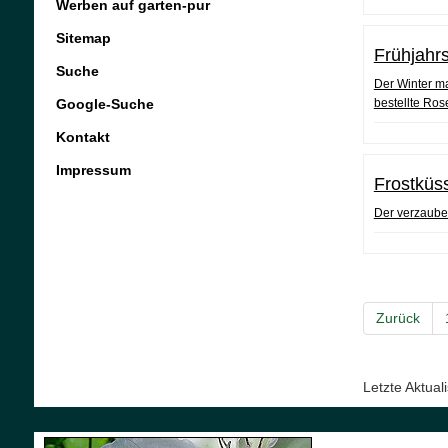
Werben auf garten-pur
Sitemap
Frühjahr
Suche
Der Winter ma
Google-Suche
bestellte Ro
Kontakt
Impressum
Frostküs
Der verzaube
Zurück
Letzte Aktua