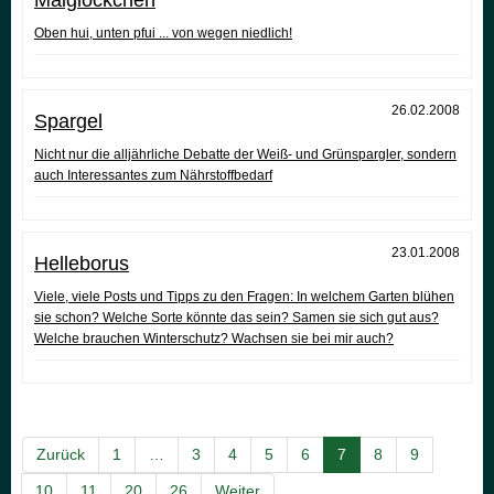
Maiglöckchen
Oben hui, unten pfui ... von wegen niedlich!
26.02.2008
Spargel
Nicht nur die alljährliche Debatte der Weiß- und Grünspargler, sondern
auch Interessantes zum Nährstoffbedarf
23.01.2008
Helleborus
Viele, viele Posts und Tipps zu den Fragen: In welchem Garten blühen
sie schon? Welche Sorte könnte das sein? Samen sie sich gut aus?
Welche brauchen Winterschutz? Wachsen sie bei mir auch?
Zurück
1
…
3
4
5
6
7
8
9
10
11
20
26
Weiter