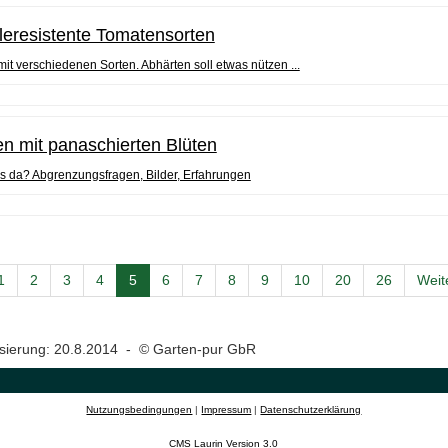
leresistente Tomatensorten
it verschiedenen Sorten. Abhärten soll etwas nützen ...
en mit panaschierten Blüten
s da? Abgrenzungsfragen, Bilder, Erfahrungen
1
2
3
4
5
6
7
8
9
10
20
26
Weit
lisierung: 20.8.2014 - © Garten-pur GbR
Nutzungsbedingungen
|
Impressum
|
Datenschutzerklärung
CMS Laurin Version 3.0