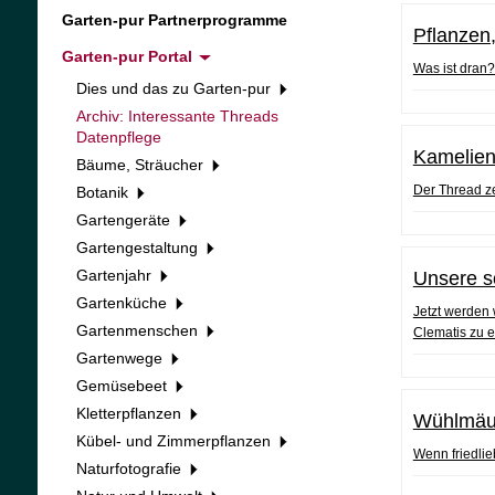
Garten-pur Partnerprogramme
Pflanzen
Garten-pur Portal
Was ist dran
Dies und das zu Garten-pur
Archiv: Interessante Threads
Datenpflege
Kamelien
Bäume, Sträucher
Der Thread ze
Botanik
Gartengeräte
Gartengestaltung
Gartenjahr
Unsere s
Gartenküche
Jetzt werden 
Gartenmenschen
Clematis zu e
Gartenwege
Gemüsebeet
Kletterpflanzen
Wühlmäus
Kübel- und Zimmerpflanzen
Wenn friedlie
Naturfotografie