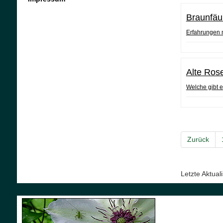
Braunfäu
Erfahrungen m
Alte Ros
Welche gibt e
Zurück
Letzte Aktua