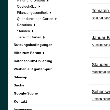
Natur und Umwelt
Obstgehölze
Tomaten 
Pflanzengesundheit
Bald hat das 
Quer durch den Garten
Rosarium
Stauden
Tiere im Garten
Januar-B
Nutzungsbedingungen
Auch im Winte
Hilfe zum Forum
Datenschutz-Erklärung
Stauden
Werben auf garten-pur
Manchmal geht
Sitemap
Suche
Sehenswe
Google-Suche
Einfach schön
Kontakt
Impressum